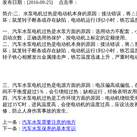
发布日期：[2016-09-25] 点击率：
简介:二、水泵电机过热是电动机本身的原因：接法错误，将
坏；鼠笼转子断条或存在缺陷，电动机运行1到2小时，铁芯温
一、汽车水泵电机过热是水泵方面的原因：选用动力不配套，
启动次数，正确选用热保护，按电动机上标定的定额使用。
二、汽车水泵电机过热是电动机本身的原因：接法错误，将△
坏；鼠笼转子断条或存在缺陷，电动机运行1到2小时，铁芯
转子铁心相擦发出金属撞击声，铁芯温度迅速上升，严重时电
三、汽车水泵电机过热是电源方面的原因：电压偏高或偏低，在
间不平衡度超过5％，会引绕组过热；缺相运行，经验表明农用
四、汽车水泵电机过热是工作环境方面的原因：电动机绕组受
超过35℃时，进风温度高，会使电动机的温度过高，应设法改
修，防止人身伤害事故的发生。
上一条：
汽车水泵需要注意的地方
下一条：
汽车水泵保养的基本常识