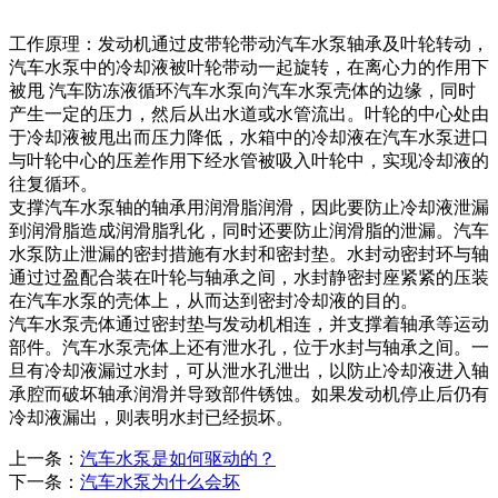
工作原理：发动机通过皮带轮带动汽车水泵轴承及叶轮转动，
汽车水泵中的冷却液被叶轮带动一起旋转，在离心力的作用下
被甩 汽车防冻液循环汽车水泵向汽车水泵壳体的边缘，同时
产生一定的压力，然后从出水道或水管流出。叶轮的中心处由
于冷却液被甩出而压力降低，水箱中的冷却液在汽车水泵进口
与叶轮中心的压差作用下经水管被吸入叶轮中，实现冷却液的
往复循环。
支撑汽车水泵轴的轴承用润滑脂润滑，因此要防止冷却液泄漏
到润滑脂造成润滑脂乳化，同时还要防止润滑脂的泄漏。汽车
水泵防止泄漏的密封措施有水封和密封垫。水封动密封环与轴
通过过盈配合装在叶轮与轴承之间，水封静密封座紧紧的压装
在汽车水泵的壳体上，从而达到密封冷却液的目的。
汽车水泵壳体通过密封垫与发动机相连，并支撑着轴承等运动
部件。汽车水泵壳体上还有泄水孔，位于水封与轴承之间。一
旦有冷却液漏过水封，可从泄水孔泄出，以防止冷却液进入轴
承腔而破坏轴承润滑并导致部件锈蚀。如果发动机停止后仍有
冷却液漏出，则表明水封已经损坏。
上一条：
汽车水泵是如何驱动的？
下一条：
汽车水泵为什么会坏