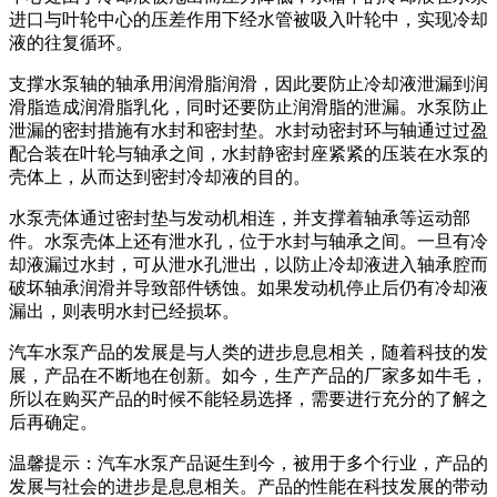
进口与叶轮中心的压差作用下经水管被吸入叶轮中，实现冷却
液的往复循环。
支撑水泵轴的轴承用润滑脂润滑，因此要防止冷却液泄漏到润
滑脂造成润滑脂乳化，同时还要防止润滑脂的泄漏。水泵防止
泄漏的密封措施有水封和密封垫。水封动密封环与轴通过过盈
配合装在叶轮与轴承之间，水封静密封座紧紧的压装在水泵的
壳体上，从而达到密封冷却液的目的。
水泵壳体通过密封垫与发动机相连，并支撑着轴承等运动部
件。水泵壳体上还有泄水孔，位于水封与轴承之间。一旦有冷
却液漏过水封，可从泄水孔泄出，以防止冷却液进入轴承腔而
破坏轴承润滑并导致部件锈蚀。如果发动机停止后仍有冷却液
漏出，则表明水封已经损坏。
汽车水泵产品的发展是与人类的进步息息相关，随着科技的发
展，产品在不断地在创新。如今，生产产品的厂家多如牛毛，
所以在购买产品的时候不能轻易选择，需要进行充分的了解之
后再确定。
温馨提示：汽车水泵产品诞生到今，被用于多个行业，产品的
发展与社会的进步是息息相关。产品的性能在科技发展的带动